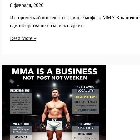
8 февраля, 2026
Исторический контекст и главные мифы о ММА Как появил
единоборства не начались с ярких
Мифы
Read More »
о
ММА
и
реальность:
опасность
боёв,
травмы,
допинг
и
возраст