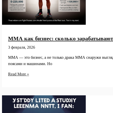
ММА как бизнес: сколько зарабатывают 
3 февраля, 2026
ММА — это бизнес, а не только драка ММА снаружи выгляд
поясами и машинами. Но
ММА
Read More »
как
бизнес:
сколько
зарабатывают
бойцы
разного