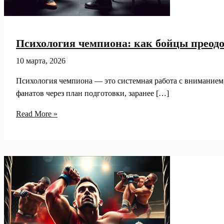
Психология чемпиона: как бойцы преодо
10 марта, 2026
Психология чемпиона — это системная работа с вниманием,
фанатов через план подготовки, заранее […]
Психология
Read More »
чемпиона:
как
бойцы
преодолевают
давление,
страх
и
ожидания