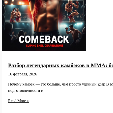
фанатов
Разбор легендарных камбэков в ММА: б
16 февраля, 2026
Почему камбэк — это больше, чем просто удачный удар В ММ
подготовленности и
Разбор
Read More »
легендарных