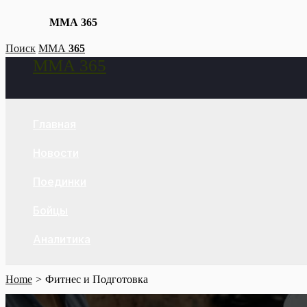
ММА 365
Skip
Поиск
ММА
365
ММА 365
to
Search
content
Главная
Новости
Поединки
Бойцы
Аналитика
Home
Фитнес и Подготовка