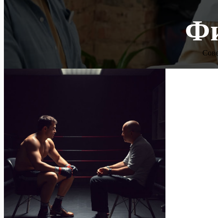
Фи
Сове