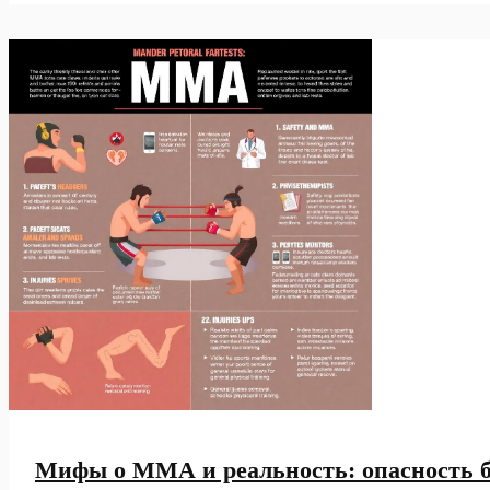
камбэков
в
ММА:
бои,
которые
перевернули
карьеры
бойцов
Мифы о ММА и реальность: опасность бо