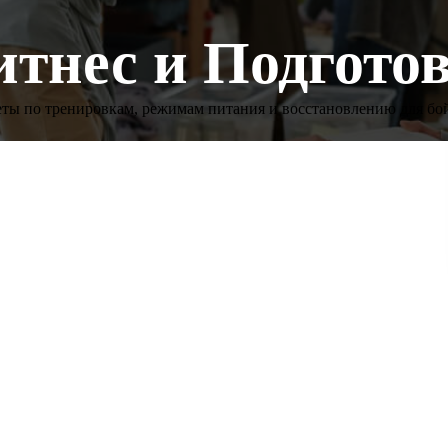
тнес и Подгото
ты по тренировкам, режимам питания и восстановлению для бо