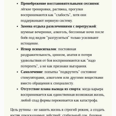
Пренебрежение восстановительными сессиями
:
лёгкие тренировки, растяжка, прогулки
воспринимаются как "слабость", хотя они
поддерживают нервную систему.
Замена отдыха развлечениями с перегрузкой
:
шумные вечеринки, алкоголь, бессонные ночи после
боёв под видом "разгрузиться" только усиливают
истощение.
Игнор психосигналов
: постоянная
раздражительность, цинизм, апатия и потеря
удовольствия от боя воспринимаются как "надо
потерпеть", а не как признаки выгорания.
Самолечение
: попытка "подкрутить" состояние
стимуляторами, алкоголем или другими веществами
вместо обращения к специалисту.
Отсутствие плана выхода из спорта
: когда карьера
воспринимается как единственная возможная жизнь,
любой спад формы переживается как катастрофа.
Цель рутины - не зашить жизнь в строгий режим, а создать
костяк предсказуемых действий: стабильный сон, базовые