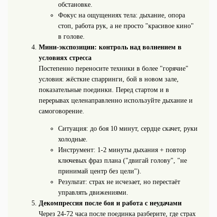
обстановке.
Фокус на ощущениях тела: дыхание, опора
стоп, работа рук, а не просто "красивое кино"
в голове.
Мини-экспозиции: контроль над волнением в
условиях стресса
Постепенно переносите техники в более "горячие"
условия: жёсткие спарринги, бой в новом зале,
показательные поединки. Перед стартом и в
перерывах целенаправленно используйте дыхание и
самоговорение.
Ситуация: до боя 10 минут, сердце скачет, руки
холодные.
Инструмент: 1-2 минуты дыхания + повтор
ключевых фраз плана ("двигай голову", "не
принимай центр без цели").
Результат: страх не исчезает, но перестаёт
управлять движениями.
Декомпрессия после боя и работа с неудачами
Через 24-72 часа после поединка разберите, где страх