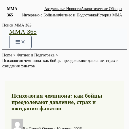
ММА
Актуальные Новости
Аналитические Обзоры
365
Интервью с Бойцами
Фитнес и Подготовка
История ММА
Skip
Поиск
ММА
365
ММА 365
to
content
Home
Фитнес и Подготовка
Психология чемпиона: как бойцы преодолевают давление, страх и
ожидания фанатов
Психология чемпиона: как бойцы
преодолевают давление, страх и
ожидания фанатов
By
Сергей Орлов
/
10 марта, 2026