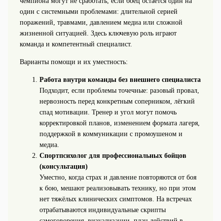
чемпиона могут не сработать, если боец остаётся один на
один с системными проблемами: длительной серией
поражений, травмами, давлением медиа или сложной
жизненной ситуацией. Здесь ключевую роль играют
команда и компетентный специалист.
Варианты помощи и их уместность:
Работа внутри команды без внешнего специалиста
Подходит, если проблемы точечные: разовый провал,
нервозность перед конкретным соперником, лёгкий
спад мотивации. Тренер и угол могут помочь
корректировкой планов, изменением формата лагеря,
поддержкой в коммуникации с промоушеном и
медиа.
Спортпсихолог для профессиональных бойцов
(консультация)
Уместно, когда страх и давление повторяются от боя
к бою, мешают реализовывать технику, но при этом
нет тяжёлых клинических симптомов. На встречах
отрабатываются индивидуальные скрипты
самоговорения, визуализации, план действий в