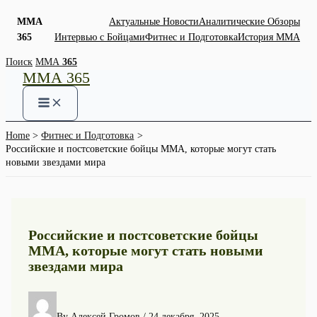
ММА
Актуальные Новости
Аналитические Обзоры
365
Интервью с Бойцами
Фитнес и Подготовка
История ММА
Skip
Поиск
ММА
365
ММА 365
to
content
Home
Фитнес и Подготовка
Российские и постсоветские бойцы ММА, которые могут стать
новыми звездами мира
Российские и постсоветские бойцы
ММА, которые могут стать новыми
звездами мира
By
Алексей Громов
/
24 декабря, 2025