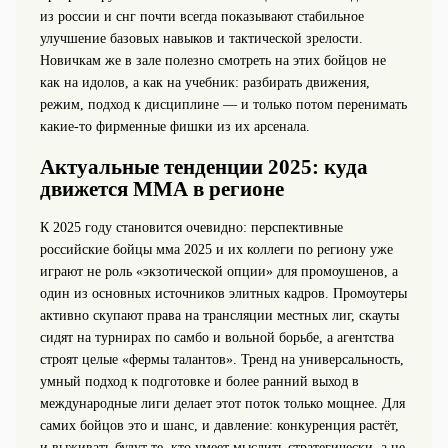
из россии и снг почти всегда показывают стабильное
улучшение базовых навыков и тактической зрелости.
Новичкам же в зале полезно смотреть на этих бойцов не
как на идолов, а как на учебник: разбирать движения,
режим, подход к дисциплине — и только потом перенимать
какие-то фирменные фишки из их арсенала.
Актуальные тенденции 2025: куда
движется ММА в регионе
К 2025 году становится очевидно: перспективные
российские бойцы мма 2025 и их коллеги по региону уже
играют не роль «экзотической опции» для промоушенов, а
один из основных источников элитных кадров. Промоутеры
активно скупают права на трансляции местных лиг, скауты
сидят на турнирах по самбо и вольной борьбе, а агентства
строят целые «фермы талантов». Тренд на универсальность,
умный подход к подготовке и более ранний выход в
международные лиги делает этот поток только мощнее. Для
самих бойцов это и шанс, и давление: конкуренция растёт,
и выживать будут те, кто умеет мыслить стратегически, а не