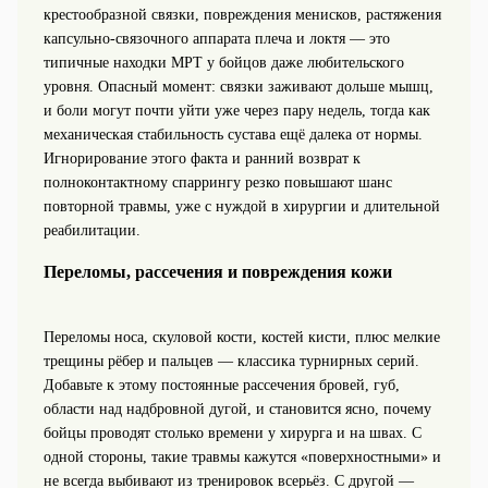
крестообразной связки, повреждения менисков, растяжения
капсульно‑связочного аппарата плеча и локтя — это
типичные находки МРТ у бойцов даже любительского
уровня. Опасный момент: связки заживают дольше мышц,
и боли могут почти уйти уже через пару недель, тогда как
механическая стабильность сустава ещё далека от нормы.
Игнорирование этого факта и ранний возврат к
полноконтактному спаррингу резко повышают шанс
повторной травмы, уже с нуждой в хирургии и длительной
реабилитации.
Переломы, рассечения и повреждения кожи
Переломы носа, скуловой кости, костей кисти, плюс мелкие
трещины рёбер и пальцев — классика турнирных серий.
Добавьте к этому постоянные рассечения бровей, губ,
области над надбровной дугой, и становится ясно, почему
бойцы проводят столько времени у хирурга и на швах. С
одной стороны, такие травмы кажутся «поверхностными» и
не всегда выбивают из тренировок всерьёз. С другой —