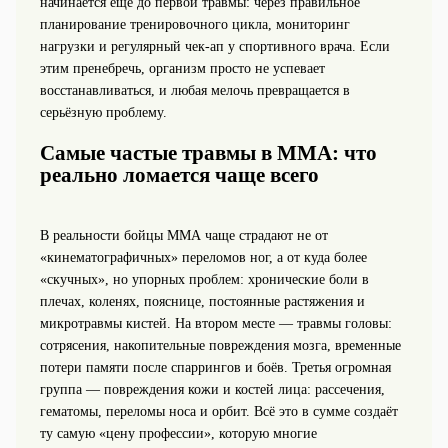
начинается ещё до первой травмы: через правильное
планирование тренировочного цикла, мониторинг
нагрузки и регулярный чек‑ап у спортивного врача. Если
этим пренебречь, организм просто не успевает
восстанавливаться, и любая мелочь превращается в
серьёзную проблему.
Самые частые травмы в ММА: что
реально ломается чаще всего
В реальности бойцы ММА чаще страдают не от
«кинематографичных» переломов ног, а от куда более
«скучных», но упорных проблем: хронические боли в
плечах, коленях, пояснице, постоянные растяжения и
микротравмы кистей. На втором месте — травмы головы:
сотрясения, накопительные повреждения мозга, временные
потери памяти после спаррингов и боёв. Третья огромная
группа — повреждения кожи и костей лица: рассечения,
гематомы, переломы носа и орбит. Всё это в сумме создаёт
ту самую «цену профессии», которую многие