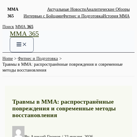
ММА
Актуальные Новости
Аналитические Обзоры
365
Интервью с Бойцами
Фитнес и Подготовка
История ММА
Skip
Поиск
ММА
365
ММА 365
to
content
Home
Фитнес и Подготовка
Травмы в ММА: распространённые повреждения и современные
методы восстановления
Травмы в ММА: распространённые
повреждения и современные методы
восстановления
By
Алексей Громов
/
22 января, 2026