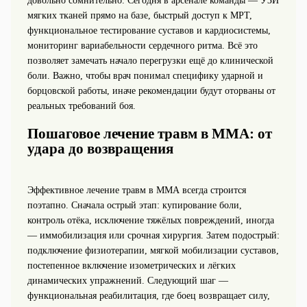
довольно сомнительно. Сегодня в арсенале команды — УЗИ
мягких тканей прямо на базе, быстрый доступ к МРТ,
функциональное тестирование суставов и кардиосистемы,
мониторинг вариабельности сердечного ритма. Всё это
позволяет замечать начало перегрузки ещё до клинической
боли. Важно, чтобы врач понимал специфику ударной и
борцовской работы, иначе рекомендации будут оторваны от
реальных требований боя.
Пошаговое лечение травм в ММА: от
удара до возвращения
Эффективное лечение травм в ММА всегда строится
поэтапно. Сначала острый этап: купирование боли,
контроль отёка, исключение тяжёлых повреждений, иногда
— иммобилизация или срочная хирургия. Затем подострый:
подключение физиотерапии, мягкой мобилизации суставов,
постепенное включение изометрических и лёгких
динамических упражнений. Следующий шаг —
функциональная реабилитация, где боец возвращает силу,