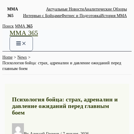
ММА
Актуальные Новости
Аналитические Обзоры
365
Интервью с Бойцами
Фитнес и Подготовка
История ММА
Skip
Поиск
ММА
365
ММА 365
to
content
Home
News
Психология бойца: страх, адреналин и давление ожиданий перед
главным боем
Психология бойца: страх, адреналин и
давление ожиданий перед главным
боем
By
Алексей Громов
/
7 января, 2026