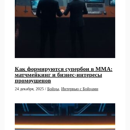
Как формируются супербои в ММА:
матчмейкинг и бизнес-интересы
промоушенов
24 декабря, 2025
/
Бойцы
,
Интервью с Бойцами