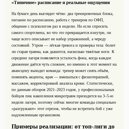
«Типичное» расписание и реальные ощущения
На бумаге день выглядит чётко: два тренировочных блока,
питание по расписанию, работа с тренером по ОФП,
общение с психологом раз в неделю. Но если спросить
самого спортсмена, во что это превращается изнутри, он
чаще всего описывает не набор упражнений, а череду
состояний. Утром — лёгкая тревога и проверка тела: болит
ли старая травма, как дышится, насколько тяжёлые ноги. К
середине лагеря появляется усталость фона, когда каждое
движение даётся чуть сложнее, но именно в этот момент на
авансцену выходит команда: тренер может снять объём,
поменять акценты, врач — вмешаться с физиотерапией,
массажем, корректировкой анализа крови. Статистически,
по данным обзоров 2021–2023 годов, у профессиональных
бойцов пик накопления микротравм приходится на 3–5‑ю
недели лагеря, поэтому сейчас многие команды специально
«разгружают» этот отрезок, чтобы не встретить бой с уже
надломленным организмом.
Примеры реализации: от топ‑лиги до