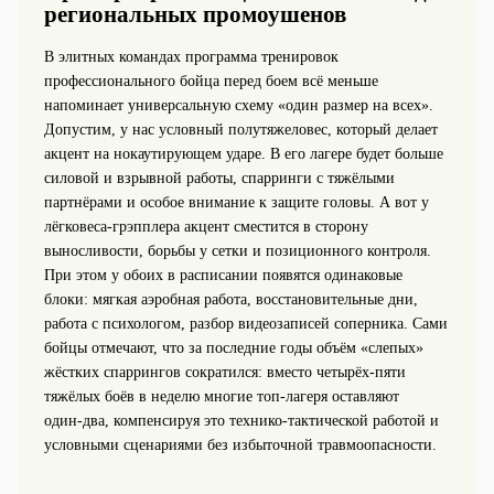
региональных промоушенов
В элитных командах программа тренировок
профессионального бойца перед боем всё меньше
напоминает универсальную схему «один размер на всех».
Допустим, у нас условный полутяжеловес, который делает
акцент на нокаутирующем ударе. В его лагере будет больше
силовой и взрывной работы, спарринги с тяжёлыми
партнёрами и особое внимание к защите головы. А вот у
лёгковеса‑грэпплера акцент сместится в сторону
выносливости, борьбы у сетки и позиционного контроля.
При этом у обоих в расписании появятся одинаковые
блоки: мягкая аэробная работа, восстановительные дни,
работа с психологом, разбор видеозаписей соперника. Сами
бойцы отмечают, что за последние годы объём «слепых»
жёстких спаррингов сократился: вместо четырёх‑пяти
тяжёлых боёв в неделю многие топ‑лагеря оставляют
один‑два, компенсируя это технико‑тактической работой и
условными сценариями без избыточной травмоопасности.