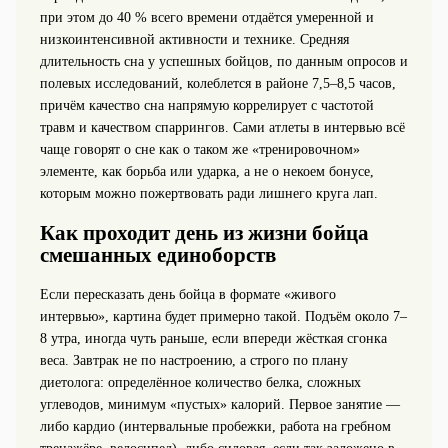
при этом до 40 % всего времени отдаётся умеренной и
низкоинтенсивной активности и технике. Средняя
длительность сна у успешных бойцов, по данным опросов и
полевых исследований, колеблется в районе 7,5–8,5 часов,
причём качество сна напрямую коррелирует с частотой
травм и качеством спаррингов. Сами атлеты в интервью всё
чаще говорят о сне как о таком же «тренировочном»
элементе, как борьба или ударка, а не о некоем бонусе,
которым можно пожертвовать ради лишнего круга лап.
Как проходит день из жизни бойца
смешанных единоборств
Если пересказать день бойца в формате «живого
интервью», картина будет примерно такой. Подъём около 7–
8 утра, иногда чуть раньше, если впереди жёсткая сгонка
веса. Завтрак не по настроению, а строго по плану
диетолога: определённое количество белка, сложных
углеводов, минимум «пустых» калорий. Первое занятие —
либо кардио (интервальные пробежки, работа на гребном