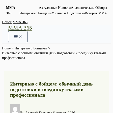
ММА
Актуальные Новости
Аналитические Обзоры
365
Интервью с Бойцами
Фитнес и Подготовка
История ММА
Skip
Поиск
ММА
365
ММА 365
to
content
Home
Интервью с Бойцами
Интервью с бойцом: обычный день подготовки к поединку глазами
профессионала
Интервью с бойцом: обычный день
подготовки к поединку глазами
профессионала
By
Алексей Громов
/
6 января, 2026