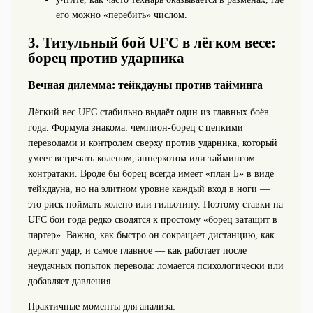
его можно «перебить» числом.
3. Титульный бой UFC в лёгком весе:
борец против ударника
Вечная дилемма: тейкдауны против тайминга
Лёгкий вес UFC стабильно выдаёт один из главных боёв
года. Формула знакома: чемпион-борец с цепкими
переводами и контролем сверху против ударника, который
умеет встречать коленом, апперкотом или таймингом
контратаки. Вроде бы борец всегда имеет «план Б» в виде
тейкдауна, но на элитном уровне каждый вход в ноги —
это риск поймать колено или гильотину. Поэтому ставки на
UFC бои года редко сводятся к простому «борец затащит в
партер». Важно, как быстро он сокращает дистанцию, как
держит удар, и самое главное — как работает после
неудачных попыток перевода: ломается психологически или
добавляет давления.
Практичные моменты для анализа: