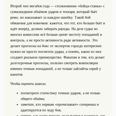
Второй тип мегабоя года — столкновение «бойца-станка» с
сумасшедшим объёмом ударов и технаря, который бьёт
реже, но наказывает за каждую ошибку. Такой бой
обманчив для новичков: кажется, что тот, кто больше бьёт и
идёт вперёд, должен забирать раунды. На деле судьи во
многих комиссиях всё больше ценят чистоту попаданий и
контроль, а не просто активность ради активности. Это
делает прогнозы на бокс от экспертов гораздо интереснее:
нужно не просто посчитать удары, а понять, какие из них
создают реальное преимущество. Фанатам и тем, кто делает
долгосрочные прогнозы, полезно смотреть компиляции
именно точных попаданий, а не только хайлайты серий у
канатов.
Чтобы оценить шансы:
посмотрите статистику точных ударов, а не только
общего объёма;
заметьте, кто первым «прочитывает» соперника и
адаптируется по ходу боя;
учтите, как часто технарь оказывается в разменах, где