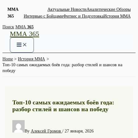
ММА
Актуальные Новости
Аналитические Обзоры
365
Интервью с Бойцами
Фитнес и Подготовка
История ММА
Skip
Поиск
ММА
365
ММА 365
to
content
Home
История ММА
Топ-10 самых ожидаемых боёв года: разбор стилей и шансов на
победу
Топ-10 самых ожидаемых боёв года:
разбор стилей и шансов на победу
By
Алексей Громов
/
27 января, 2026