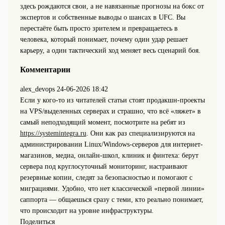
здесь рождаются свои, а не навязанные прогнозы на бокс от
экспертов и собственные выводы о шансах в UFC. Вы
перестаёте быть просто зрителем и превращаетесь в
человека, который понимает, почему один удар решает
карьеру, а один тактический ход меняет весь сценарий боя.
Комментарии
alex_devops
24-06-2026 18:42
Если у кого-то из читателей статьи стоят продакшн‑проекты
на VPS/выделенных серверах и страшно, что всё «ляжет» в
самый неподходящий момент, посмотрите на ребят из
https://systemintegra.ru
. Они как раз специализируются на
администрировании Linux/Windows-серверов для интернет-
магазинов, медиа, онлайн-школ, клиник и финтеха: берут
сервера под круглосуточный мониторинг, настраивают
резервные копии, следят за безопасностью и помогают с
миграциями. Удобно, что нет классической «первой линии»
саппорта — общаешься сразу с теми, кто реально понимает,
что происходит на уровне инфраструктуры.
Поделиться