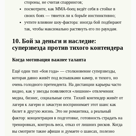
стороны, не считая спаррингов;
посмотрите, как ММА-боец ведёт себя в стойке в
своих боях — тянется ли к борьбе инстинктивно;
учтите влияние шоу-фактора: иногда бой подбирают
так, чтобы максимально растянуть его по раундам.
10. Бой за деньги и наследие:
суперзвезда против тихого контендера
Когда мотивация важнее таланта
Ещё один тип «боя года» — столкновение суперзвезды,
которая давно живёт под вспышками камер, и тихого, но
очень голодного претендента. На дистанции карьеры часто
видно, как у звезды появляются «лишние» отвлечения:
медиа, бизнес, социальные сети. Тихий контендер живёт от
лагеря к лагерю и зачастую воспринимает этот шанс как
билет в другую жизнь. Это не романтика, а реальный
фактор: концентрация в подготовке, готовность страдать на
тренировках, контроль веса, отказ от лишних рисков. Когда
вы смотрите такие афиши и думаете о шансах, полезно