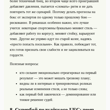
более техничный боец, во втором чаще всего проигравший
добавляет давления, пытается «сломать» ритм и не дать
повторить тот же сценарий. Поэтому делать прогнозы на
бокс от экспертов по одному только прошлому бою —
рискованно. В реваншах особенно важно, кто лучше
учится: некоторые спортсмены буквально меняют стиль —
добавляют работу по корпусу, меняют стойку, варьируют
темп. Другие же упрямо идут по старой колее, надеясь
«просто попасть посильнее». Как правило, побеждает тот,
кто готов признать свои слабости и не зацикливаться на
гордости.
Полезные вопросы:
кто сильнее эмоционально отреагировал на первый
результат — это может мешать трезвому плану;
видны ли в интервью и тренировочных роликах
реальные изменения стиля, а не только слова;
как первый бой закончился — доминирование или
тонкое решение судей.
8. Супербой полулёгкого UFC: темп-