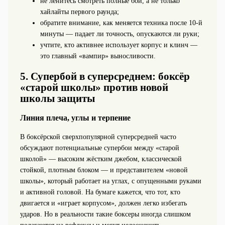
не ленитесь смотреть полные бои, а не только
хайлайты первого раунда;
обратите внимание, как меняется техника после 10-й
минуты — падает ли точность, опускаются ли руки;
учтите, кто активнее использует корпус и клинч —
это главный «вампир» выносливости.
5. Супербой в суперсреднем: боксёр
«старой школы» против новой
школы защиты
Линия плеча, углы и терпение
В боксёрской сверхпопулярной суперсредней часто
обсуждают потенциальные супербои между «старой
школой» — высоким жёстким джебом, классической
стойкой, плотным блоком — и представителем «новой
школы», который работает на углах, с опущенными руками
и активной головой. На бумаге кажется, что тот, кто
двигается и «играет корпусом», должен легко избегать
ударов. Но в реальности такие боксеры иногда слишком