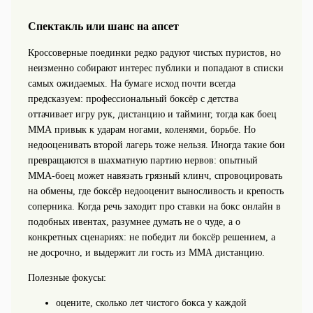
Спектакль или шанс на апсет
Кроссоверные поединки редко радуют чистых пуристов, но
неизменно собирают интерес публики и попадают в списки
самых ожидаемых. На бумаге исход почти всегда
предсказуем: профессиональный боксёр с детства
оттачивает игру рук, дистанцию и тайминг, тогда как боец
ММА привык к ударам ногами, коленями, борьбе. Но
недооценивать второй лагерь тоже нельзя. Иногда такие бои
превращаются в шахматную партию нервов: опытный
ММА-боец может навязать грязный клинч, спровоцировать
на обмены, где боксёр недооценит выносливость и крепость
соперника. Когда речь заходит про ставки на бокс онлайн в
подобных ивентах, разумнее думать не о чуде, а о
конкретных сценариях: не победит ли боксёр решением, а
не досрочно, и выдержит ли гость из ММА дистанцию.
Полезные фокусы:
оцените, сколько лет чистого бокса у каждой