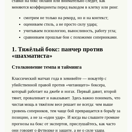
ставки на бокс онлайн или внимательно следит, как
меняются коэффициенты перед выходом в клетку или ринг.
смотрим не только на рекорд, но и на контекст;
оцениваем стиль, а не просто силу удара;
учитываем психологию, выносливость, работу угла;
сравниваем прошлые бои с похожими соперниками.
1. Тяжёлый бокс: панчер против
«шахматиста»
Столкновение темпа и тайминга
Классический матчап года в хевивейте — нокаутёр с
убийственной правой против «читающего» боксера,
который работает на джебе и ногах. Первый давит, второй
тянет, проваливает и наказывает. Здесь важно понимать, что
чистая мощь в тяжёлом весе решает не всегда: чем выше
уровень соперников, тем чаще бой превращается в борьбу за
позицию, а не за «один удар». И когда вы слышите громкие
прогнозы на бокс от экспертов, прислушайтесь, как часто
они говорят о футворке и защите, а не о силе удара.