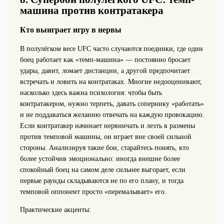
машина против контратакера
Кто выиграет игру в нервы
В полулёгком весе UFC часто случаются поединки, где один
боец работает как «темп-машина» — постоянно бросает
удары, давит, ломает дистанции, а другой предпочитает
встречать и ловить на контратаках. Многие недооценивают,
насколько здесь важна психология: чтобы быть
контратакером, нужно терпеть, давать сопернику «работать»
и не поддаваться желанию отвечать на каждую провокацию.
Если контратакер начинает нервничать и лезть в размены
против темповой машины, он играет вне своей сильной
стороны. Анализируя такие бои, старайтесь понять, кто
более устойчив эмоционально: иногда внешне более
спокойный боец на самом деле сильнее выгорает, если
первые раунды складываются не по его плану, и тогда
темповой оппонент просто «перемалывает» его.
Практические акценты: