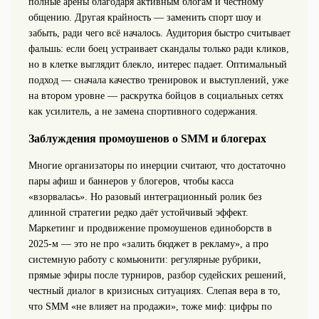
полные арены благодаря активным блогам и честному
общению. Другая крайность — заменить спорт шоу и
забыть, ради чего всё началось. Аудитория быстро считывает
фальшь: если боец устраивает скандалы только ради кликов,
но в клетке выглядит блекло, интерес падает. Оптимальный
подход — сначала качество тренировок и выступлений, уже
на втором уровне — раскрутка бойцов в социальных сетях
как усилитель, а не замена спортивного содержания.
Заблуждения промоушенов о SMM и блогерах
Многие организаторы по инерции считают, что достаточно
пары афиш и баннеров у блогеров, чтобы касса
«взорвалась». Но разовый интеграционный ролик без
длинной стратегии редко даёт устойчивый эффект.
Маркетинг и продвижение промоушенов единоборств в
2025‑м — это не про «залить бюджет в рекламу», а про
системную работу с комьюнити: регулярные рубрики,
прямые эфиры после турниров, разбор судейских решений,
честный диалог в кризисных ситуациях. Слепая вера в то,
что SMM «не влияет на продажи», тоже миф: цифры по