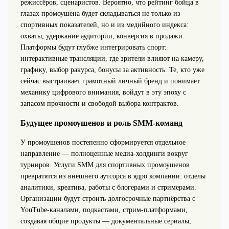
режиссёров, сценаристов. Вероятно, что рейтинг бойца в
глазах промоушена будет складываться не только из
спортивных показателей, но и из медийного индекса:
охваты, удержание аудитории, конверсия в продажи.
Платформы будут глубже интегрировать спорт:
интерактивные трансляции, где зрители влияют на камеру,
графику, выбор ракурса, бонусы за активность. Те, кто уже
сейчас выстраивает грамотный личный бренд и понимает
механику цифрового внимания, войдут в эту эпоху с
запасом прочности и свободой выбора контрактов.
Будущее промоушенов и роль SMM-команд
У промоушенов постепенно сформируется отдельное
направление — полноценные медиа-холдинги вокруг
турниров. Услуги SMM для спортивных промоушенов
превратятся из внешнего аутсорса в ядро компании: отделы
аналитики, креатива, работы с блогерами и стримерами.
Организации будут строить долгосрочные партнёрства с
YouTube‑каналами, подкастами, стрим-платформами,
создавая общие продукты — документальные сериалы,