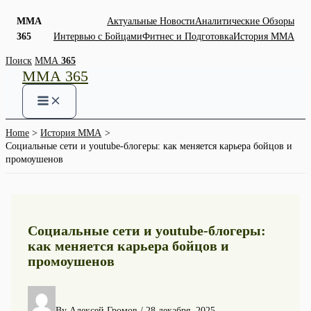
ММА
Актуальные Новости
Аналитические Обзоры
365
Интервью с Бойцами
Фитнес и Подготовка
История ММА
Skip
Поиск
ММА
365
ММА 365
to
content
Home
История ММА
Социальные сети и youtube-блогеры: как меняется карьера бойцов и
промоушенов
Социальные сети и youtube-блогеры:
как меняется карьера бойцов и
промоушенов
By
Алексей Громов
/
28 декабря, 2025