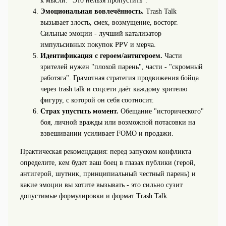
к мысли: "Это нельзя пропустить".
Эмоциональная вовлечённость.
Trash Talk
вызывает злость, смех, возмущение, восторг.
Сильные эмоции - лучший катализатор
импульсивных покупок PPV и мерча.
Идентификация с героем/антигероем.
Части
зрителей нужен "плохой парень", части - "скромный
работяга". Грамотная стратегия продвижения бойца
через trash talk и соцсети даёт каждому зрителю
фигуру, с которой он себя соотносит.
Страх упустить момент.
Обещание "исторического"
боя, личной вражды или возможной потасовки на
взвешивании усиливает FOMO и продажи.
Практическая рекомендация: перед запуском конфликта
определите, кем будет ваш боец в глазах публики (герой,
антигерой, шутник, принципиальный честный парень) и
какие эмоции вы хотите вызывать - это сильно сузит
допустимые формулировки и формат Trash Talk.