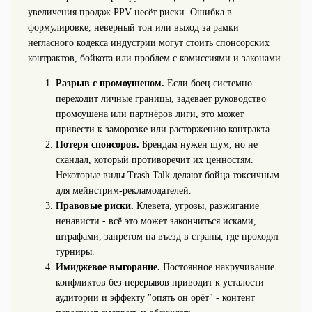
увеличения продаж PPV несёт риски. Ошибка в
формулировке, неверный тон или выход за рамки
негласного кодекса индустрии могут стоить спонсорских
контрактов, бойкота или проблем с комиссиями и законами.
Разрыв с промоушеном.
Если боец системно
переходит личные границы, задевает руководство
промоушена или партнёров лиги, это может
привести к заморозке или расторжению контракта.
Потеря спонсоров.
Брендам нужен шум, но не
скандал, который противоречит их ценностям.
Некоторые виды Trash Talk делают бойца токсичным
для мейнстрим‑рекламодателей.
Правовые риски.
Клевета, угрозы, разжигание
ненависти - всё это может закончиться исками,
штрафами, запретом на въезд в страны, где проходят
турниры.
Имиджевое выгорание.
Постоянное накручивание
конфликтов без перерывов приводит к усталости
аудитории и эффекту "опять он орёт" - контент