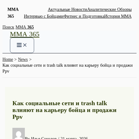
ММА
Актуальные Новости
Аналитические Обзоры
365
Интервью с Бойцами
Фитнес и Подготовка
История ММА
Skip
Поиск
ММА
365
ММА 365
to
content
Home
News
Как социальные сети и trash talk влияют на карьеру бойца и продажи
Ppv
Как социальные сети и trash talk
влияют на карьеру бойца и продажи
Ppv
By
Илья Соколов
/
21 марта, 2026