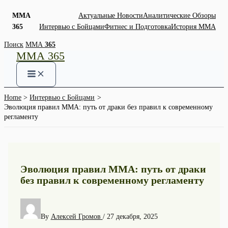
ММА
Актуальные Новости
Аналитические Обзоры
365
Интервью с Бойцами
Фитнес и Подготовка
История ММА
Skip
Поиск
ММА
365
ММА 365
to
content
Home
Интервью с Бойцами
Эволюция правил ММА: путь от драки без правил к современному
регламенту
Эволюция правил ММА: путь от драки
без правил к современному регламенту
By
Алексей Громов
/
27 декабря, 2025