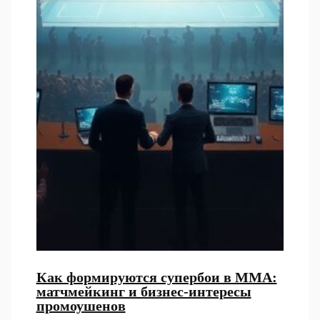
Как формируются супербои в ММА:
матчмейкинг и бизнес-интересы
промоушенов