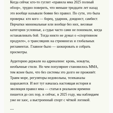
Когда сейчас кто‑то гуглит «правила мма 2025 полный
обзор», трудно поверить, что меньше тридцати лет назад
это вообще называли боями без правил. По сути, это была
проверка: кто кого — борец, ударник, дзюдоист, самбист.
Перчатки минимальные или вообще без них, весовые
категории условные, а судьи часто сами не понимали, когда
останавливать бой. Тогда никто не думал о «спортивном
продукте», о трансляциях на стримингах и глобальных
регламентах. Главное было — шокировать и собрать
просмотры.
Аудиторию держали на адреналине: кровь, нокауты,
необычные стили. Но чем популярнее становилось ММА,
тем яснее было, что без системы это долго не проживёт.
Травм море, регуляторы недовольны, телеканалы
шарахаются. И вот тут началась настоящая история и
эволюция правил мма — статья в реальном времени
пишется до сих пор, и сейчас, в 2025 году, мы наблюдаем
уже не хаос, а выстроенный спорт с чёткой логикой.
---