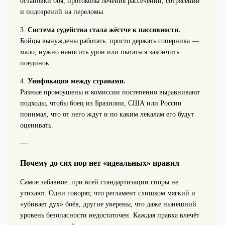
остановки боя, протоколы лечения рассечений, сотрясений
и подозрений на переломы.
3.
Система судейства стала жёстче к пассивности.
Бойцы вынуждены работать: просто держать соперника —
мало, нужно наносить урон или пытаться закончить
поединок.
4.
Унификация между странами.
Разные промоушены и комиссии постепенно выравнивают
подходы, чтобы боец из Бразилии, США или России
понимал, что от него ждут и по каким лекалам его будут
оценивать.
---
Почему до сих пор нет «идеальных» правил
Самое забавное: при всей стандартизации споры не
утихают. Одни говорят, что регламент слишком мягкий и
«убивает дух» боёв, другие уверены, что даже нынешний
уровень безопасности недостаточен. Каждая правка влечёт