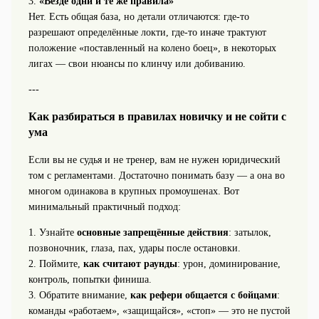
3.
«Везде одни и те же правила»
Нет. Есть общая база, но детали отличаются: где‑то
разрешают определённые локти, где‑то иначе трактуют
положение «поставленный на колено боец», в некоторых
лигах — свои нюансы по клинчу или добиванию.
---
Как разбираться в правилах новичку и не сойти с
ума
Если вы не судья и не тренер, вам не нужен юридический
том с регламентами. Достаточно понимать базу — а она во
многом одинакова в крупных промоушенах. Вот
минимальный практичный подход:
1. Узнайте
основные запрещённые действия
: затылок,
позвоночник, глаза, пах, удары после остановки.
2. Поймите,
как считают раунды
: урон, доминирование,
контроль, попытки финиша.
3. Обратите внимание,
как рефери общается с бойцами
:
команды «работаем», «защищайся», «стоп» — это не пустой