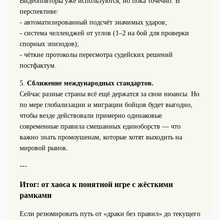
Видеоповторы уже используются, но пока точечно. В
перспективе:
- автоматизированный подсчёт значимых ударов;
- система челленджей от углов (1–2 на бой для проверки
спорных эпизодов);
- чёткие протоколы пересмотра судейских решений
постфактум.
5.
Сближение международных стандартов.
Сейчас разные страны всё ещё держатся за свои нюансы. Но
по мере глобализации и миграции бойцов будет выгодно,
чтобы везде действовали примерно одинаковые
современные правила смешанных единоборств — что
важно знать промоушенам, которые хотят выходить на
мировой рынок.
---
Итог: от хаоса к понятной игре с жёсткими
рамками
Если резюмировать путь от «драки без правил» до текущего