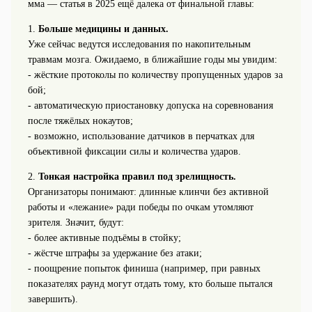
мма — статья в 2025 ещё далека от финальной главы:
1.
Больше медицины и данных.
Уже сейчас ведутся исследования по накопительным
травмам мозга. Ожидаемо, в ближайшие годы мы увидим:
- жёсткие протоколы по количеству пропущенных ударов за
бой;
- автоматическую приостановку допуска на соревнования
после тяжёлых нокаутов;
- возможно, использование датчиков в перчатках для
объективной фиксации силы и количества ударов.
2.
Тонкая настройка правил под зрелищность.
Организаторы понимают: длинные клинчи без активной
работы и «лежание» ради победы по очкам утомляют
зрителя. Значит, будут:
- более активные подъёмы в стойку;
- жёстче штрафы за удержание без атаки;
- поощрение попыток финиша (например, при равных
показателях раунд могут отдать тому, кто больше пытался
завершить).