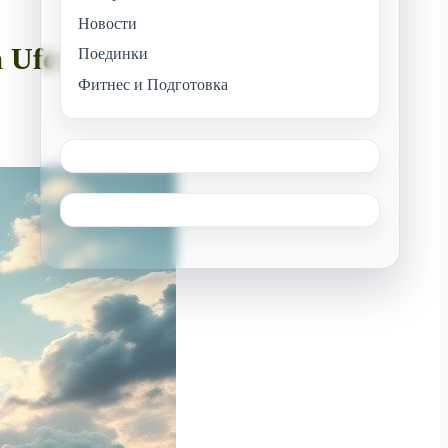
Новости
fc и bellator
Поединки
Фитнес и Подготовка