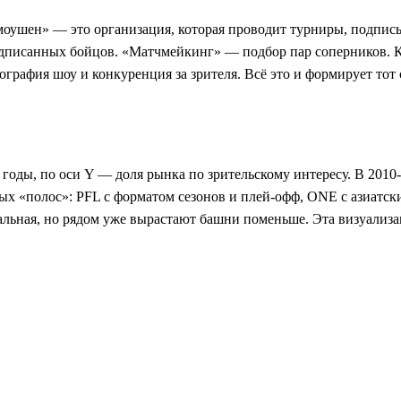
омоушен» — это организация, которая проводит турниры, подпис
дписанных бойцов. «Матчмейкинг» — подбор пар соперников. К
география шоу и конкуренция за зрителя. Всё это и формирует то
оды, по оси Y — доля рынка по зрительскому интересу. В 2010-
новых «полос»: PFL с форматом сезонов и плей-офф, ONE с азиа
льная, но рядом уже вырастают башни поменьше. Эта визуализац