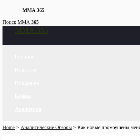
ММА 365
Skip
Поиск
ММА
365
ММА 365
to
Search
content
Главная
Новости
Поединки
Бойцы
Аналитика
Home
Аналитические Обзоры
Как новые промоушены меня